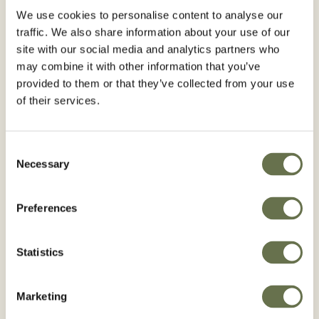
We use cookies to personalise content to analyse our
traffic. We also share information about your use of our
site with our social media and analytics partners who
may combine it with other information that you’ve
provided to them or that they’ve collected from your use
of their services.
Malezas
Pasturas en
general
BUSCAR EN MALEZAS
Consent
Necessary
Selection
BUSCAR EN
PASTURAS EN
Preferences
GENERAL
Statistics
Marketing