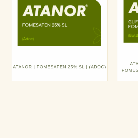
AT
ATANOR | FOMESAFEN 25% SL | (ADOC)
FOMESA