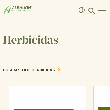
SKIP TO MAIN CONTENT
Click
to
search
modal
Herbicidas
BUSCAR TODO HERBICIDAS