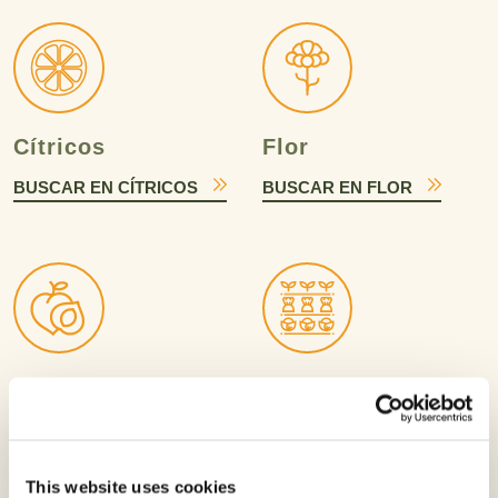
Cítricos
Flor
BUSCAR EN CÍTRICOS
BUSCAR EN FLOR
Frutales de carozo
Hortalizas
y pepita
BUSCAR EN
HORTALIZAS
BUSCAR EN FRUTALES
This website uses cookies
DE CAROZO Y PEPITA