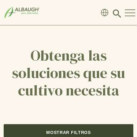
SKIP TO MAIN CONTENT
Click
to
search
modal
Obtenga las
soluciones que su
cultivo necesita
MOSTRAR FILTROS