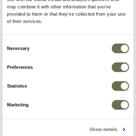
may combine it with other information that you’ve
provided to them or that they’ve collected from your use
Fungicidas diseñados
of their services.
para proteger y
Consent
Necessary
Selection
fortalecer sus plantas,
garantizando cosechas
Preferences
sanas y productivas.
Statistics
Las enfermedades fúngicas pueden causar
Marketing
daños significativos a los cultivos, reduciendo
su rendimiento y calidad. Ofrecemos una forma
efectiva de proteger tus plantas contra estas
enfermedades, minimizando las pérdidas y
Show details
asegurando cosechas saludables.