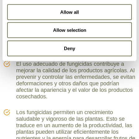
Allow all
Los fungicidas no solo ayudan a controlar las
enfermedades fúngicas existentes. Al aplicarlos
de manera preventiva, puedes evitar que los
Allow selection
hongos patógenos se establezcan y propaguen
en sus cultivos, protegiendo así su salud desde
las etapas iniciales.
Deny
El uso adecuado de fungicidas contribuye a
mejorar la calidad de los productos agrícolas. Al
prevenir y controlar las enfermedades, se evitan
deformaciones y otros daños que podrían
afectar la apariencia y el valor de los productos
cosechados.
Los fungicidas permiten un crecimiento
saludable y vigoroso de las plantas. Esto se
traduce en un aumento de la productividad, las
plantas pueden utilizar eficientemente los
nutrientes y la energía para desarrollar frutos de