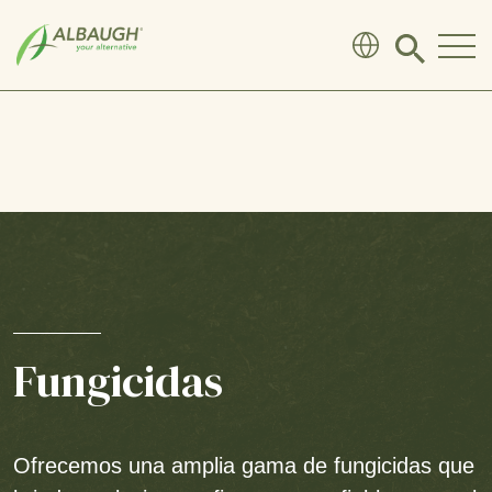
SKIP TO MAIN CONTENT
Click
to
search
modal
Fungicidas
Ofrecemos una amplia gama de fungicidas que