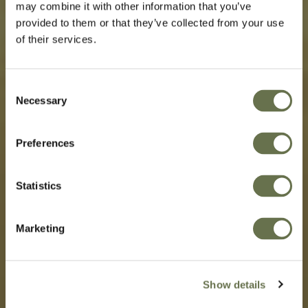
may combine it with other information that you’ve
provided to them or that they’ve collected from your use
of their services.
Manejo Integral de
Malezas en Trigo
Consent
Necessary
Selection
Este documento te va dar la información
Preferences
necesaria para asegurar el máximo potencial
de rendimiento en cultivos con los productos
Statistics
de Atanor. Vas a encontrar datos sobre;
malezas, momentos de control y selección
de herbicidas, preemergentes y
Marketing
postemergentes y análisis de resultados de
ensayo.
Show details
Hacé clic
acá
para acceder al documento.