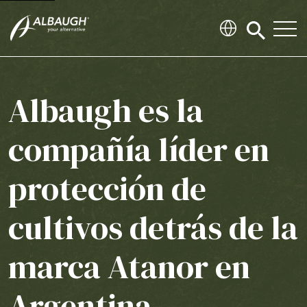
SKIP TO MAIN CONTENT
Click
to
search
modal
Albaugh es la
compañía líder en
protección de
cultivos detrás de la
marca Atanor en
Argentina.