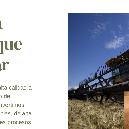
a
 que
ar
lta calidad a
o de
invertimos
les, de alta
res procesos.