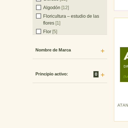
Algodón
[12]
Floricultura – estudio de las
flores
[1]
Flor
[5]
Vid
[9]
Malezas
[1]
Nombre de Marca
Campos Naturales
[3]
Plantas Ornamentales
[2]
Principio activo:
0
Pasturas en general
[5]
Frutales de carozo y pepita
[18]
Tabaco
[5]
ATA
Áreas No Cultivadas
[4]
Hortalizas
[42]