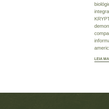
biológ
integr
KRYPT
demons
compat
inform
americ
LEIA MA