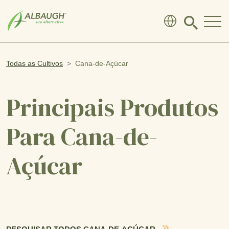
SKIP TO MAIN CONTENT
Click
to
search
modal
Todas as Cultivos
Cana-de-Açúcar
Principais Produtos
Para Cana-de-
Açúcar