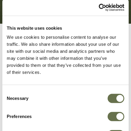
This website uses cookies
We use cookies to personalise content to analyse our
traffic. We also share information about your use of our
site with our social media and analytics partners who
may combine it with other information that you’ve
Proteção de Cultivos
provided to them or that they’ve collected from your use
of their services.
que você pode confiar
Consent
Necessary
Selection
Nosso amplo portifólio de produtos vai ajudar
sua lavoura a alcançar altas produtividades.
Preferences