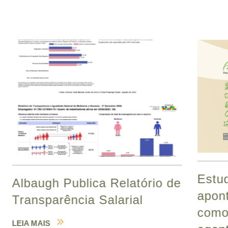
Estu
Albaugh Publica Relatório de
apont
Transparência Salarial
como
LEIA MAIS