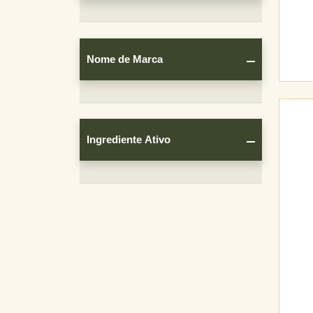
Cultivos
Nome de Marca
Nome
de
Ingrediente Ativo
Marca
Ingrediente
Ativo