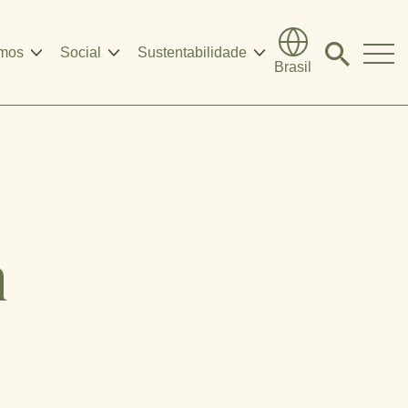
mos
Social
Sustentabilidade
Click
Brasil
to
search
modal
m