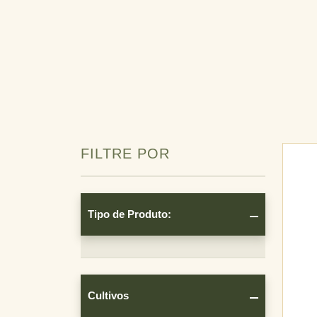
FILTRE POR
Tipo de Produto:
Tipo de
Produto:
Cultivos