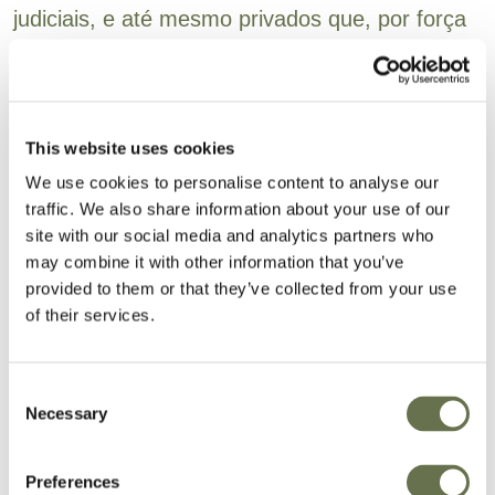
judiciais, e até mesmo privados que, por força
de lei ou para possibilitar a execução de
contrato, necessitem de dados pessoais, tais
como: Ministério da Economia; Receita
This website uses cookies
Federal, SUSEP, ANATEL, ANVISA,
securitizadora, etc.
We use cookies to personalise content to analyse our
traffic. We also share information about your use of our
d) Outras empresas que compõem ou vierem a
site with our social media and analytics partners who
may combine it with other information that you’ve
compor o grupo econômico da ALBAUGH;
provided to them or that they’ve collected from your use
of their services.
5.6. Caso o tratamento dos dados pessoais
realizado pela ALBAUGH se baseie no
consentimento do titular, também haverá o
Consent
Necessary
consentimento expresso para o
Selection
compartilhamento de dados, desde que a
Preferences
hipótese não encontre exceção prevista na