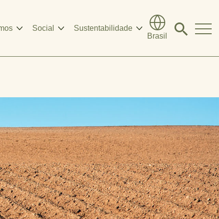
mos
Social
Sustentabilidade
Click
Brasil
to
search
modal