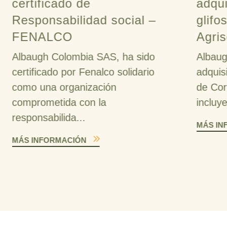
certificado de
adqui
Responsabilidad social –
glifo
FENALCO
Agris
Albaugh Colombia SAS, ha sido
Albaug
certificado por Fenalco solidario
adquis
como una organización
de Cor
comprometida con la
incluy
responsabilida...
MÁS IN
MÁS INFORMACIÓN