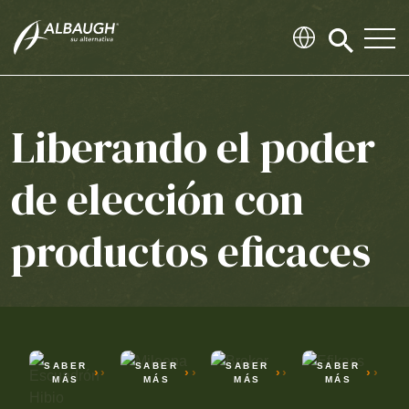
SKIP TO MAIN CONTENT
Click
to
search
modal
Liberando el poder
de elección con
productos eficaces
ESCUADRÓN
HIBIO
MILEENA
BROKER
EFIKASS
SABER
SABER
SABER
SABER
›
›
›
›
›
›
›
›
›
›
›
›
MÁS
MÁS
MÁS
MÁS