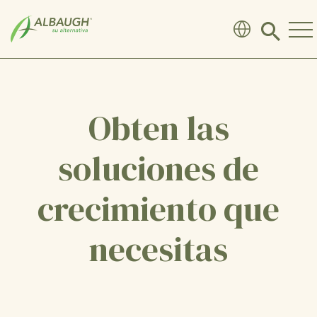
SKIP TO MAIN CONTENT
Click
to
search
modal
Obten las
soluciones de
crecimiento que
necesitas