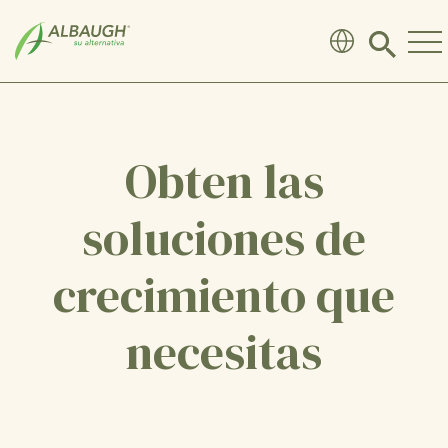
SKIP TO MAIN CONTENT
Click
to
search
modal
Obten las
soluciones de
crecimiento que
necesitas