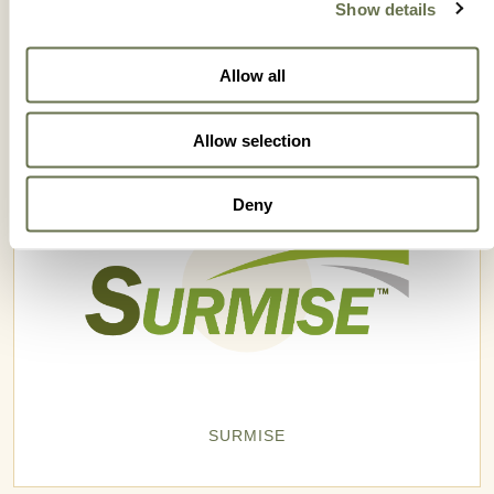
Show details
SPERTO
Allow all
Allow selection
Deny
SURMISE