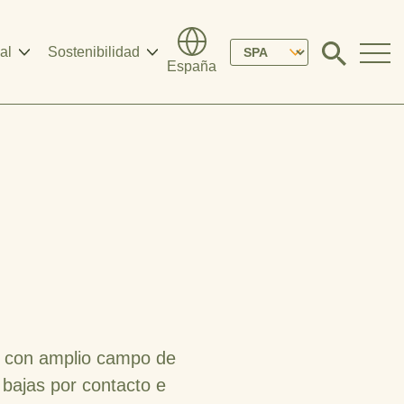
Please
al
Sostenibilidad
Click
España
to
select
search
modal
your
language
co con amplio campo de
 bajas por contacto e