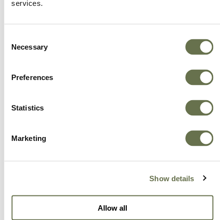
agricultores y a los socios a quienes servimos
services.
en todo el mundo.
Consent
Necessary
Selection
Preferences
Statistics
Marketing
Show details
Allow all