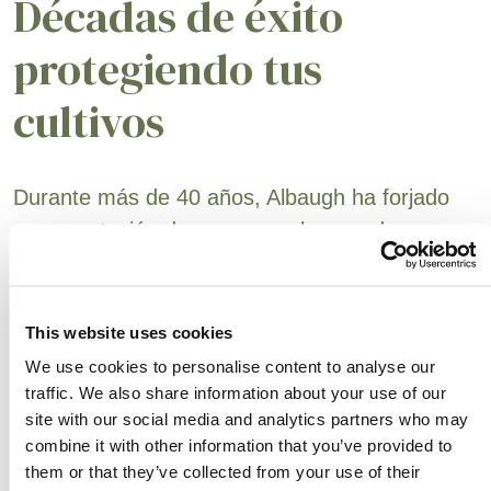
Décadas de éxito
protegiendo tus
cultivos
Durante más de 40 años, Albaugh ha forjado
una reputación de poner en el mercado
productos de alta calidad y un excelente
servicio a precios justos y competitivos. Nunca
nos hemos apartado de esos principios
This website uses cookies
fundacionales. La continua incorporación de
We use cookies to personalise content to analyse our
nuevos productos a nuestro catálogo y la
traffic. We also share information about your use of our
site with our social media and analytics partners who may
expansión a más segmentos garantizarán un
combine it with other information that you’ve provided to
crecimiento futuro, beneficiando a los
them or that they’ve collected from your use of their