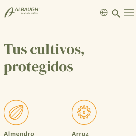
SKIP TO MAIN CONTENT
Click
to
search
modal
Tus cultivos,
protegidos
Almendro
Arroz