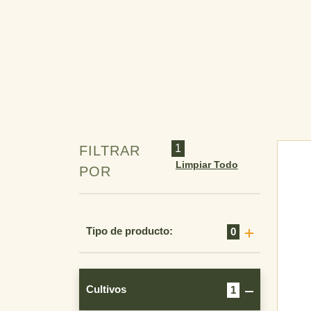
manzanillas
[1]
márgenes de acéquias
mastuerzo
[1]
praderas
níspero
melon
[2]
melón (invernadero)
[5]
1
FILTRAR
mijo
Limpiar Todo
POR
nectarino
[1]
areas no cultivadas (agrícolas
y forestales)
Tipo de producto:
0
frutales de cáscara
avena
[1]
colza
[8]
Cultivos
1
olivo
[12]