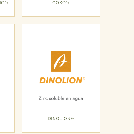
IO®
COSO®
DINOLION®