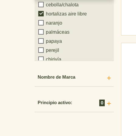
cebolla/chalota
[2]
Cultivos
hortalizas aire libre
[17]
naranjo
palmáceas
[2]
papaya
perejil
[1]
chirivía
[2]
caminos
Nombre de Marca
melocotonero
[3]
guisante forrajero
guisante para grano
[1]
Principio activo:
0
guisante verde
[1]
peral
[1]
pepinillo
[1]
pimiento
[3]