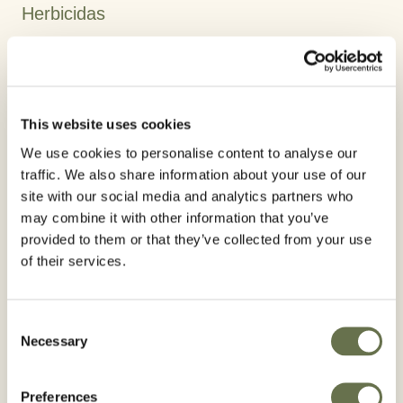
Herbicidas
Cultivos
maíz
patata
remolacha
hortalizas aire libre
hortalizas invernadero
olivo
cítricos
frutales de hueso
This website uses cookies
We use cookies to personalise content to analyse our
frutales de pepita
almendro
vid
traffic. We also share information about your use of our
site with our social media and analytics partners who
Principio activo:
may combine it with other information that you’ve
Glifosato
provided to them or that they’ve collected from your use
of their services.
Consent
Por favor, siga en todo momento las
Necessary
Selection
recomendaciones recogidas en la etiqueta. Para
tener la información más precisa y actualizada,
Preferences