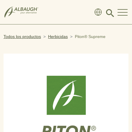
SKIP TO MAIN CONTENT
Click
to
search
modal
Todos los productos
Herbicidas
Piton® Supreme