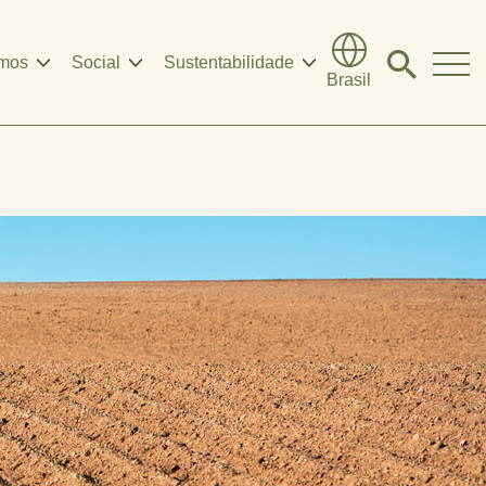
mos
Social
Sustentabilidade
Click
Brasil
to
search
modal