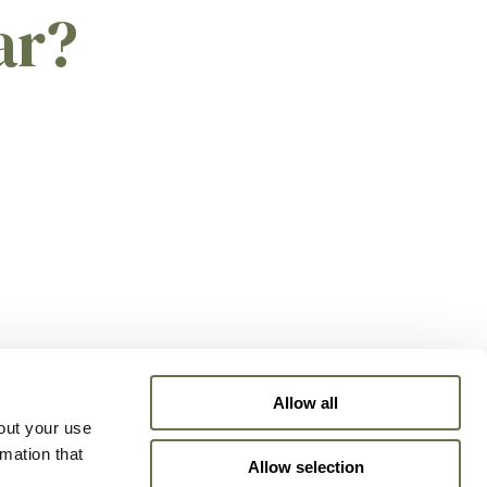
ar?
Allow all
out your use
rmation that
Allow selection