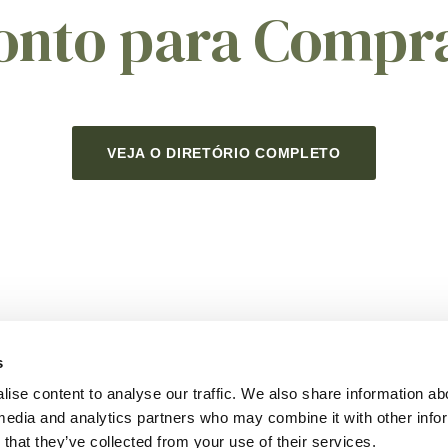
onto para Compr
VEJA O DIRETÓRIO COMPLETO
s
ise content to analyse our traffic. We also share information ab
l media and analytics partners who may combine it with other info
Notícia
Carreiras
Fale Conosco
that they’ve collected from your use of their services.