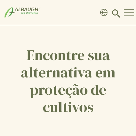
SKIP TO MAIN CONTENT
Click
to
search
modal
Encontre sua
alternativa em
proteção de
cultivos