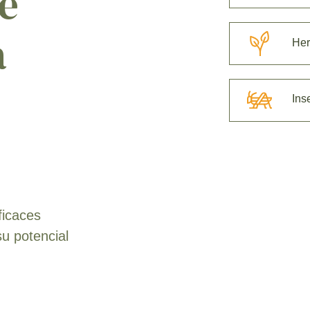
e
a
Her
Ins
ficaces
su potencial