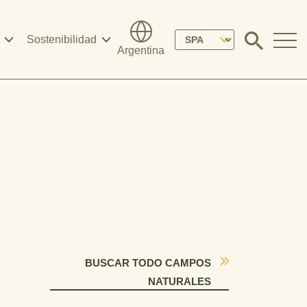
Please
Sostenibilidad
Click
Argentina
to
select
search
modal
your
language
BUSCAR TODO CAMPOS
NATURALES