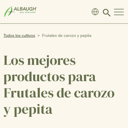
SKIP TO MAIN CONTENT
Click
to
search
modal
Todos los cultivos
Frutales de carozo y pepita
Los mejores
productos para
Frutales de carozo
y pepita