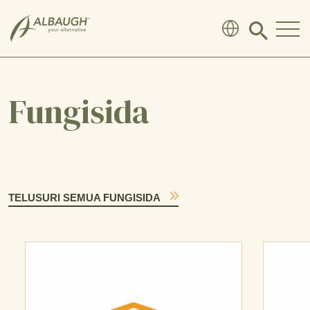
SKIP TO MAIN CONTENT
Click
to
search
modal
Fungisida
TELUSURI SEMUA FUNGISIDA