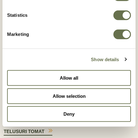
Statistics
Marketing
Terong
Timun
Show details
TELUSURI TERONG
TELUSURI TIMUN
Allow all
Allow selection
Deny
Tomat
TELUSURI TOMAT