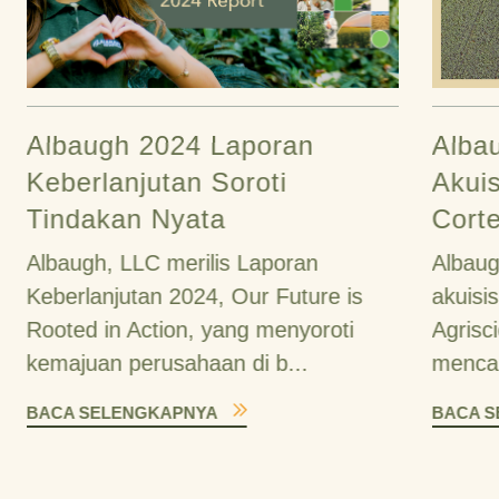
Albaugh 2024 Laporan
Alba
Keberlanjutan Soroti
Akuis
Tindakan Nyata
Corte
Albaugh, LLC merilis Laporan
Albau
Keberlanjutan 2024, Our Future is
akuisis
Rooted in Action, yang menyoroti
Agrisc
kemajuan perusahaan di b...
mencak
BACA SELENGKAPNYA
BACA S