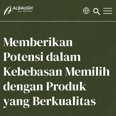
SKIP TO MAIN CONTENT
Click
to
search
modal
Memberikan
Potensi dalam
Kebebasan Memilih
dengan Produk
yang Berkualitas