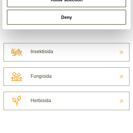
Efektif Tanaman Pasca-
Deny
Paten
Insektisida
Fungisida
Herbisida