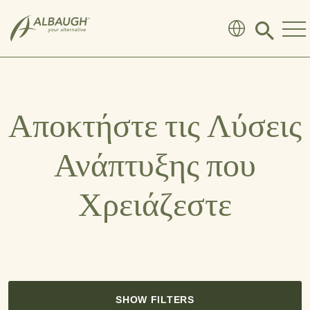
SKIP TO MAIN CONTENT
Click
to
search
modal
Αποκτήστε τις Λύσεις
Ανάπτυξης που
Χρειάζεστε
SHOW FILTERS