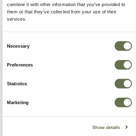
συστατικών, αλυσίδα εφοδιασμού, παραγωγή,
combine it with other information that you’ve provided to
them or that they’ve collected from your use of their
πωλήσεις και τεχνική υποστήριξη). Οι πελάτες
services.
μας και οι αγρότες είναι πάντα στην κορυφή
της επιχείρησής μας για να διασφαλίσουμε ότι
ξεπερνάμε τις προσδοκίες τους.
Consent
Necessary
Selection
Preferences
Statistics
Marketing
Show details