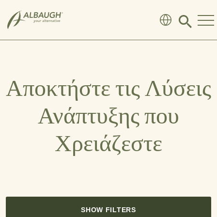
SKIP TO MAIN CONTENT
Click
to
search
modal
Αποκτήστε τις Λύσεις
Ανάπτυξης που
Χρειάζεστε
SHOW FILTERS