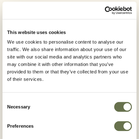
Cultivos
cítricos
frutales de pepita
frutales de hueso
almendro
vid
This website uses cookies
We use cookies to personalise content to analyse our
Principio activo:
traffic. We also share information about your use of our
site with our social media and analytics partners who
Hexitiazox
may combine it with other information that you’ve
provided to them or that they’ve collected from your use
of their services.
Por favor, siga en todo momento las
Consent
recomendaciones recogidas en la etiqueta. Para
Necessary
Selection
tener la información más precisa y actualizada,
consulte siempre la autorización del producto en el
Preferences
Registro de Productos Fitosanitarios del MAPA.