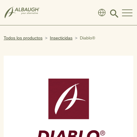
SKIP TO MAIN CONTENT
Click
to
search
modal
Todos los productos
Insecticidas
Diablo®