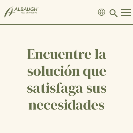
SKIP TO MAIN CONTENT
Click
to
search
modal
Encuentre la
solución que
satisfaga sus
necesidades