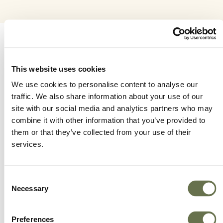
This website uses cookies
We use cookies to personalise content to analyse our
Una Compañía Global
traffic. We also share information about your use of our
site with our social media and analytics partners who may
en la Que Puedes
combine it with other information that you’ve provided to
them or that they’ve collected from your use of their
Confiar
services.
Consent
El compromiso de Albaugh con la eficiencia
Necessary
Selection
está consolidado en todas las áreas de la
Compañía (acceso a ingredientes activos,
Preferences