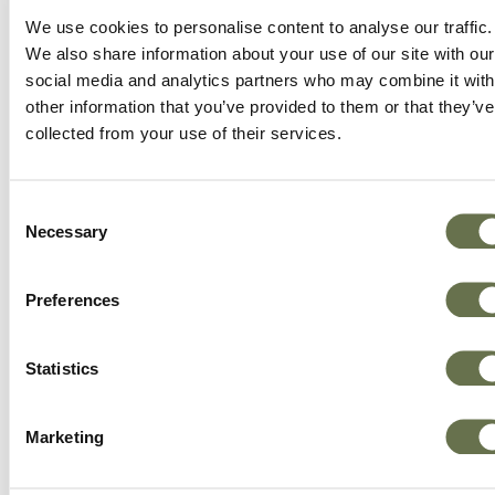
fehlerfrei sein wird, dass Fehler korrigiert
We use cookies to personalise content to analyse our traffic.
werden oder dass diese Website oder die
We also share information about your use of our site with our
social media and analytics partners who may combine it with
Server, die sie verfügbar machen, frei von
other information that you’ve provided to them or that they’ve
Viren oder anderen schädlichen Komponenten
collected from your use of their services.
sind.
4. Haftungsbeschränkung
Consent
Necessary
Selection
WEDER ALBAUGH NOCH IRGENDEINE
DRITTE PARTEI, DIE AN DER ERSTELLUNG,
Preferences
PRODUKTION ODER AUSLIEFERUNG
DIESER WEBSITE BETEILIGT IST, HAFTEN
Statistics
FÜR DIREKTE, ZUFÄLLIGE, SPEZIELLE,
FOLGESCHÄDEN, INDIREKTE ODER
Marketing
STRAFSCHADENSERSATZANSPRÜCHE, DIE
SICH AUS DER NUTZUNG ODER DER