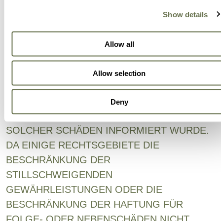
UNMÖGLICHKEIT DER NUTZUNG DER
Show details
WEBSITE ODER DER MATERIALIEN AUF
DER WEBSITE ODER DER MATERIALIEN IN
Allow all
IRGENDWELCHEN MIT DER WEBSITE
VERLINKTEN WEBSITES ERGEBEN, SELBST
Allow selection
WENN ALBAUGH ODER EIN
BEVOLLMÄCHTIGTER VERTRETER VON
Deny
ALBAUGH ÜBER DIE MÖGLICHKEIT
SOLCHER SCHÄDEN INFORMIERT WURDE.
DA EINIGE RECHTSGEBIETE DIE
BESCHRÄNKUNG DER
STILLSCHWEIGENDEN
GEWÄHRLEISTUNGEN ODER DIE
BESCHRÄNKUNG DER HAFTUNG FÜR
FOLGE- ODER NEBENSCHÄDEN NICHT