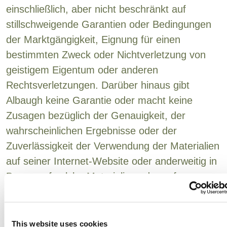
einschließlich, aber nicht beschränkt auf
stillschweigende Garantien oder Bedingungen
der Marktgängigkeit, Eignung für einen
bestimmten Zweck oder Nichtverletzung von
geistigem Eigentum oder anderen
Rechtsverletzungen. Darüber hinaus gibt
Albaugh keine Garantie oder macht keine
Zusagen bezüglich der Genauigkeit, der
wahrscheinlichen Ergebnisse oder der
Zuverlässigkeit der Verwendung der Materialien
auf seiner Internet-Website oder anderweitig in
Bezug auf solche Materialien oder auf
irgendwelche Websites, die mit dieser Website
verlinkt sind, dass diese Website oder Ihre
Nutzung dieser Website ununterbrochen oder
This website uses cookies