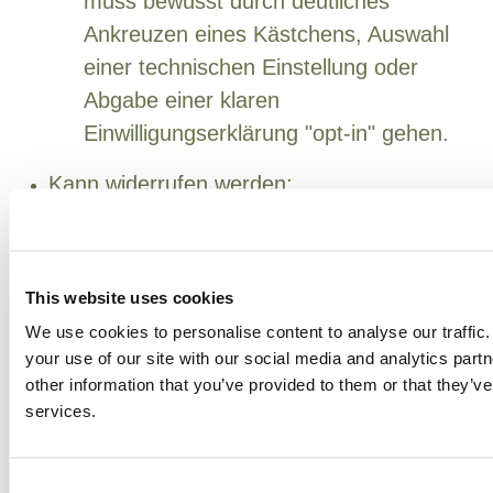
muss bewusst durch deutliches
Ankreuzen eines Kästchens, Auswahl
einer technischen Einstellung oder
Abgabe einer klaren
Einwilligungserklärung "opt-in" gehen.
Kann widerrufen werden:
Der betroffenen Person muss immer
das Recht eingeräumt werden, ihre
This website uses cookies
Einwilligung leicht zu widerrufen (d. h.
opt-out) jederzeit; dieses Recht muss
We use cookies to personalise content to analyse our traffic
your use of our site with our social media and analytics par
vor der erstmaligen Einholung der
other information that you’ve provided to them or that they’ve
Einwilligung ausgedrückt werden.
services.
4.2 "VERKAUF" VON
Consent