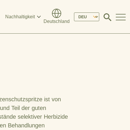
Please
Nachhaltigkeit
Click
Deutschland
to
select
search
modal
your
language
zenschutzspritze ist von
und Teil der guten
stände selektiver Herbizide
den Behandlungen