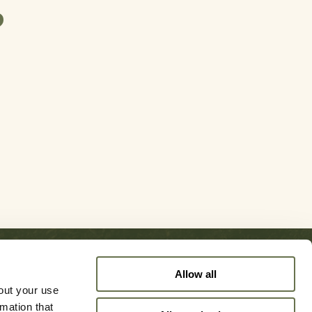
?
Allow all
out your use
Sie uns
rmation that