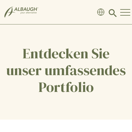
SKIP TO MAIN CONTENT
Click
to
search
modal
Entdecken Sie
unser umfassendes
Portfolio