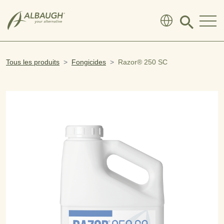
SKIP TO MAIN CONTENT
Click
to
search
modal
Tous les produits
Fongicides
Razor® 250 SC