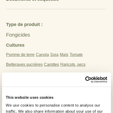
Type de produit :
Fongicides
Cultures
Pomme de terre
Canola
Soja
Maïs
Tomate
Betteraves sucrières
Carottes
Haricots, secs
Pois chiche
Lentilles
Principe actif :
This website uses cookies
Azoxystrobine
We use cookies to personalise content to analyse our
Une protection foliaire contre l’anthracnose et
traffic. We also share information about your use of our