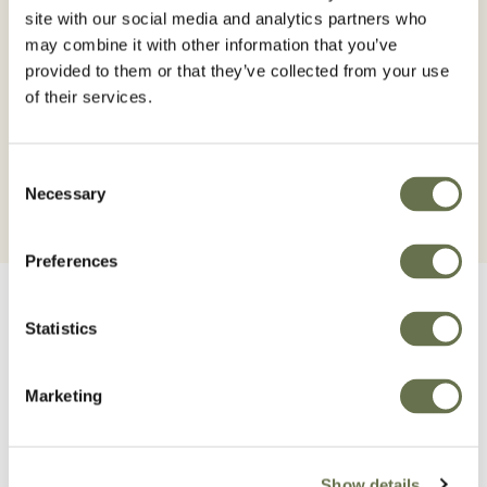
site with our social media and analytics partners who
l’ascochytose pour les légumineuses.
may combine it with other information that you’ve
Les applications en sillon offrent une
provided to them or that they’ve collected from your use
protection contre la rhizoctonie et le
of their services.
rhizoctone brun pour les pommes de terre.
Consent
Necessary
Selection
Preferences
Statistics
Marketing
Produits connexes
Show details