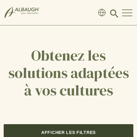
SKIP TO MAIN CONTENT
Click
to
search
modal
Obtenez les
solutions adaptées
à vos cultures
AFFICHER LES FILTRES