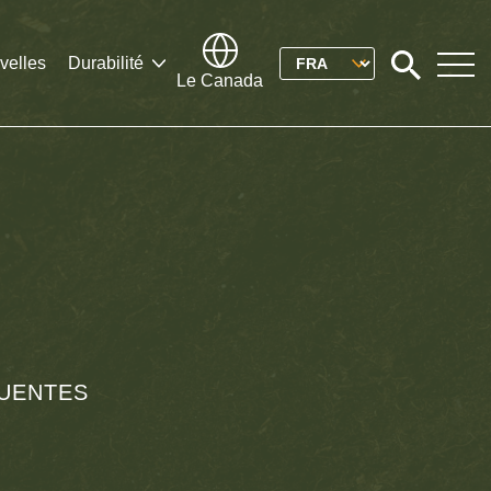
Please
velles
Durabilité
Click
Le Canada
to
select
search
modal
your
language
QUENTES