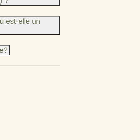
) ?
u est-elle un
le?