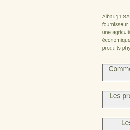
Albaugh SARL
fournisseur 
une agricul
économiques
produits phy
Commen
Les pr
Les