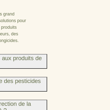
us grand
solutions pour
 produits
teurs, des
fongicides.
 aux produits de
e des pesticides
rection de la