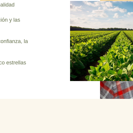
calidad
ción y las
onfianza, la
co estrellas