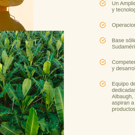
Un Amplio
y tecnolo
Operacion
Base sóli
Sudaméric
Competenc
y desarro
Equipo de
dedicadas
Albaugh,
aspiran a 
productos