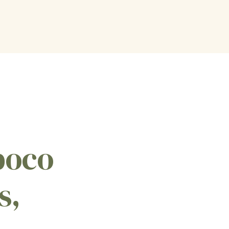
poco
s,