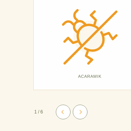
ACARAMIK
1
/
6