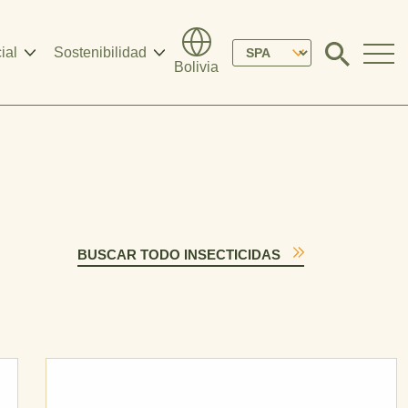
Please
ial
Sostenibilidad
Click
Bolivia
to
select
search
modal
your
language
BUSCAR TODO INSECTICIDAS