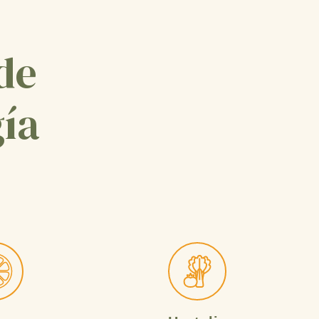
 de
gía