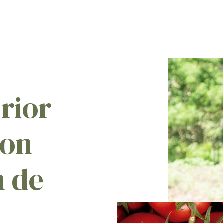
rior
con
n de