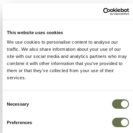
Un aliado para tener prácticas comerciales más
inteligientes. Empoderamos a nuestros clientes
para que alcancen niveles más altos de éxito.
This website uses cookies
Ofrecemos más opciones, mejor valor y un
We use cookies to personalise content to analyse our
gran servicio.
traffic. We also share information about your use of our
site with our social media and analytics partners who may
combine it with other information that you’ve provided to
them or that they’ve collected from your use of their
services.
Consent
Necessary
Selection
Preferences