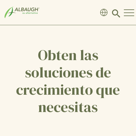
SKIP TO MAIN CONTENT
Click
to
search
modal
Obten las
soluciones de
crecimiento que
necesitas