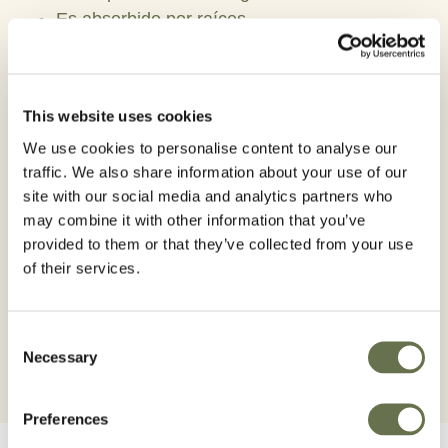
Es absorbido por raíces.
Ofrece prolongada protección durante los
primeros estadios del cultivo.
This website uses cookies
Formulación:
Suspención concentrada para
We use cookies to personalise content to analyse our
tratamientos de semillas (FS).
traffic. We also share information about your use of our
site with our social media and analytics partners who
Clase toxicológica
: II (AMARILLO) – Producto
may combine it with other information that you’ve
moderadamente peligroso.
provided to them or that they’ve collected from your use
of their services.
Presentación
: Bidón de 5 Lts.
Consent
Necessary
Selection
Preferences