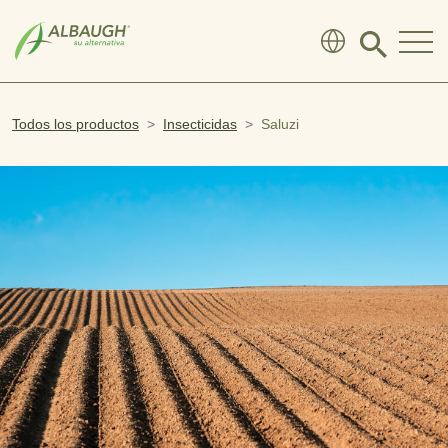
SKIP TO MAIN CONTENT
Click
to
search
modal
Todos los productos
Insecticidas
Saluzi