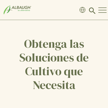
SKIP TO MAIN CONTENT
Click
to
search
modal
Obtenga las
Soluciones de
Cultivo que
Necesita