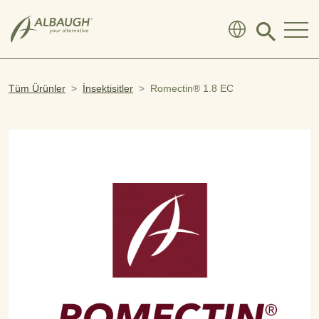
SKIP TO MAIN CONTENT
Click
to
search
modal
Tüm Ürünler
İnsektisitler
Romectin® 1.8 EC