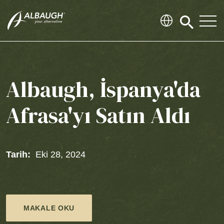
SKIP TO MAIN CONTENT
Click
to
search
modal
Albaugh, İspanya'da
Afrasa'yı Satın Aldı
Tarih:
Eki 28, 2024
MAKALE OKU