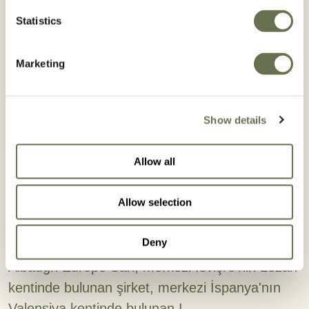
Statistics
Marketing
Show details
Allow all
Allow selection
Albaugh, İspanya'da Afrasa'yı Satın
Aldı
Deny
Albaugh Europe Sarl, merkezi İsviçre'nin Lozan
kentinde bulunan şirket, merkezi İspanya'nın
Valensiya kentinde bulunan I...