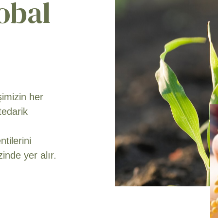
lobal
şimizin her
tedarik
ntilerini
nde yer alır.