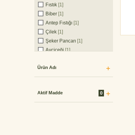
Ürünler
Fıstık
[1]
Biber
[1]
Antep Fıstığı
[1]
Çilek
[1]
Şeker Pancarı
[1]
Ayçiçeği
[1]
Domates
[3]
Ürün Adı
Aktif Madde
0