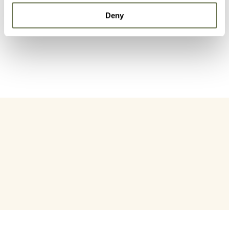
İnsektisitler
Deny