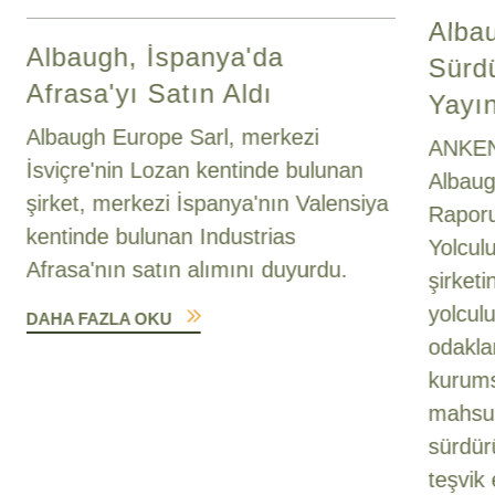
Alba
Albaugh, İspanya'da
Sürdü
Afrasa'yı Satın Aldı
Yayın
Albaugh Europe Sarl, merkezi
ANKENY
İsviçre'nin Lozan kentinde bulunan
Albaug
şirket, merkezi İspanya'nın Valensiya
Raporu
kentinde bulunan Industrias
Yolcul
Afrasa'nın satın alımını duyurdu.
şirketi
yolcul
DAHA FAZLA OKU
odakla
kurums
mahsul 
sürdür
teşvik