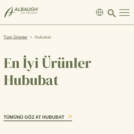
SKIP TO MAIN CONTENT
Click
to
search
modal
Tüm Ürünler
Hububat
En İyi Ürünler
Hububat
TÜMÜNÜ GÖZ AT HUBUBAT