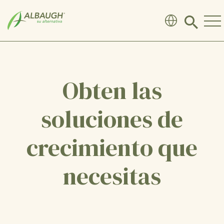
SKIP TO MAIN CONTENT
Click
to
search
modal
Obten las
soluciones de
crecimiento que
necesitas