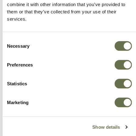
inteligientes.
combine it with other information that you’ve provided to
them or that they’ve collected from your use of their
services.
Empoderamos a nuestros clientes para que
alcancen niveles más altos de éxito.
Consent
Ofrecemos más opciones, mejor valor y un gran
Necessary
Selection
servicio.
Preferences
Statistics
Marketing
Show details