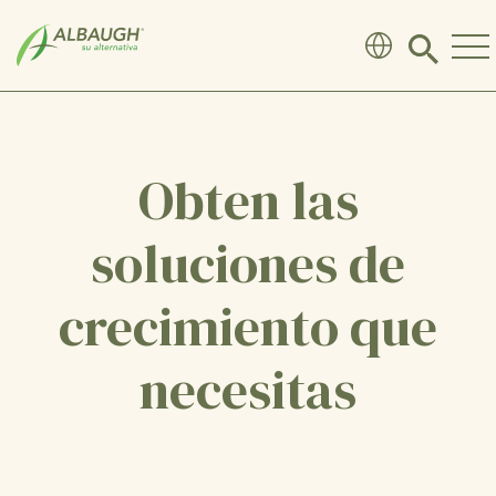
SKIP TO MAIN CONTENT
Click
to
search
modal
Obten las
soluciones de
crecimiento que
necesitas