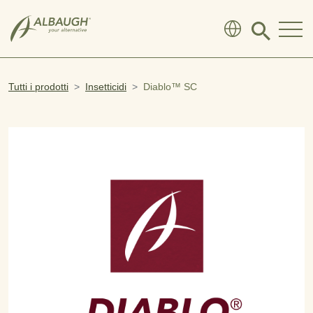
SKIP TO MAIN CONTENT
Click
to
search
modal
Tutti i prodotti
Insetticidi
Diablo™ SC