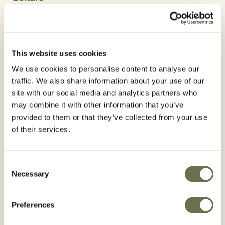
Vite
Agrumi
Fiori e ornamentali
Pomacee
Principio Attivo:
This website uses cookies
Exitiazox
We use cookies to personalise content to analyse our
traffic. We also share information about your use of our
ALBAUGH: LA TUA ALTERNATIVA
site with our social media and analytics partners who
may combine it with other information that you’ve
Formulazione pratica e performante
provided to them or that they’ve collected from your use
Grande efficacia e persistenza d'azione
of their services.
Elevata selettività su entomofauna utile
Consent
Necessary
Selection
Usare i prodotti fitosanitari con precauzione.
Prima dell’uso leggere sempre l’etichetta e le
Preferences
informazioni sul prodotto.