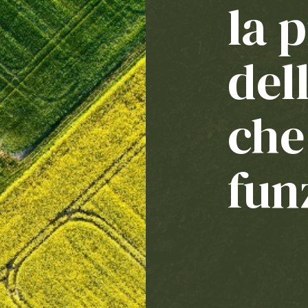
la 
del
che
fun