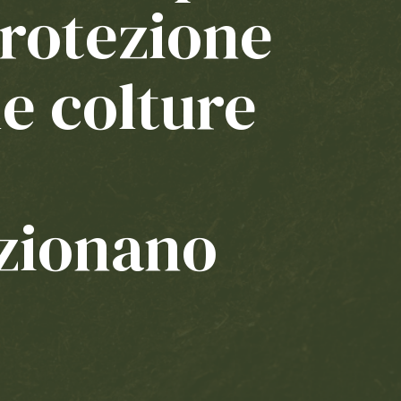
protezione
le colture
zionano