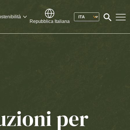
Please
stenibilità
Click
Repubblica Italiana
to
select
search
modal
your
language
uzioni per