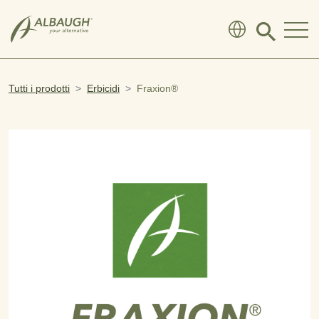
SKIP TO MAIN CONTENT
Click
to
search
modal
Tutti i prodotti
Erbicidi
Fraxion®