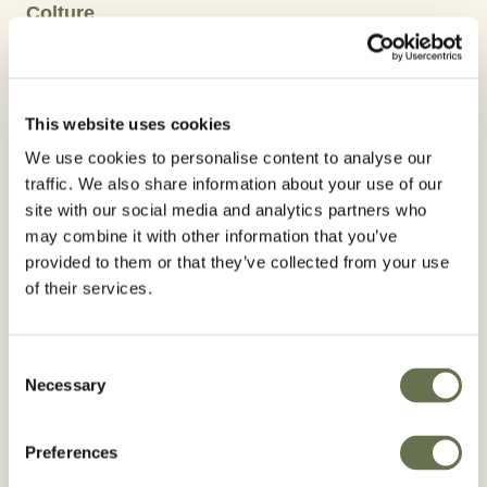
Colture
Mais
Principio Attivo:
This website uses cookies
Mesotrione
We use cookies to personalise content to analyse our
traffic. We also share information about your use of our
site with our social media and analytics partners who
ALBAUGH: LA TUA ALTERNATIVA
may combine it with other information that you’ve
Elevata selettività sulle colture
provided to them or that they’ve collected from your use
of their services.
Flessibilità d'impiego
Efficacia su tutti i tipi di terreno
Consent
Necessary
Selection
Usare i prodotti fitosanitari con precauzione.
Preferences
Prima dell’uso leggere sempre l’etichetta e le