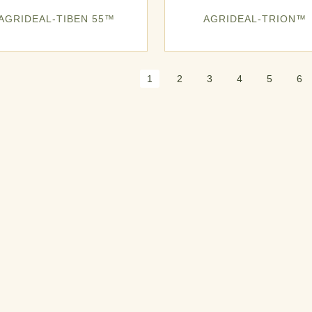
AGRIDEAL-TIBEN 55™
AGRIDEAL-TRION™
1
2
3
4
5
6