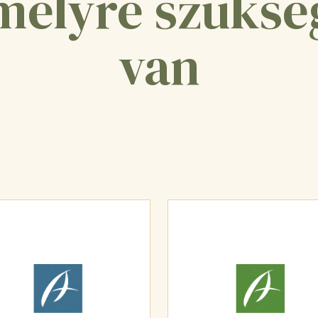
melyre szüksé
van