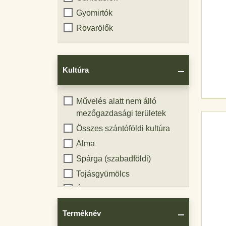
Terméktípus:
Gyomirtók
Rovarölők
Kultúra
Kultúra
Művelés alatt nem álló
mezőgazdasági területek
Összes szántóföldi kultúra
Alma
Spárga (szabadföldi)
Tojásgyümölcs
Árpa
Cékla (szabadföldi)
Terméknév
Brokkoli (szabadföldi)