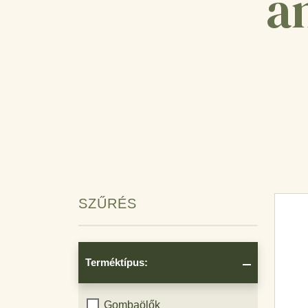
a
SZŰRÉS
Terméktípus:
Gombaölők