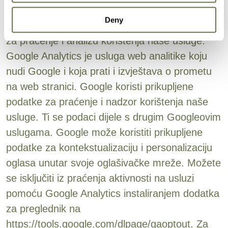
niti koristiti u druge svrhe.
Deny
Možemo koristiti pružatelje usluga trećih strana
za praćenje i analizu korištenja naše usluge.
Google Analytics je usluga web analitike koju
nudi Google i koja prati i izvještava o prometu
na web stranici. Google koristi prikupljene
podatke za praćenje i nadzor korištenja naše
usluge. Ti se podaci dijele s drugim Googleovim
uslugama. Google može koristiti prikupljene
podatke za kontekstualizaciju i personalizaciju
oglasa unutar svoje oglašivačke mreže. Možete
se isključiti iz praćenja aktivnosti na usluzi
pomoću Google Analytics instaliranjem dodatka
za preglednik na
https://tools.google.com/dlpage/gaoptout. Za