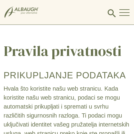
SKIP TO MAIN CONTENT
Click
to
search
modal
Pravila privatnosti
PRIKUPLJANJE PODATAKA
Hvala što koristite našu web stranicu. Kada
koristite našu web stranicu, podaci se mogu
automatski prikupljati i spremati u svrhu
različitih sigurnosnih razloga. Ti podaci mogu
uključivati identitet vašeg pružatelja internetskih
usluga, web stranicu preko koje ste pronašli ili