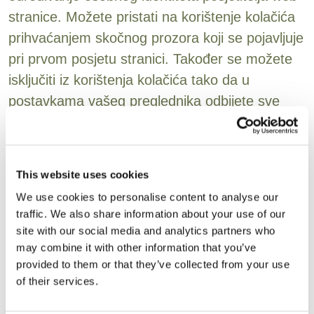
stranice. Možete pristati na korištenje kolačića
prihvaćanjem skočnog prozora koji se pojavljuje
pri prvom posjetu stranici. Također se možete
isključiti iz korištenja kolačića tako da u
postavkama vašeg preglednika odbijete sve
kolačiće ili da vas preglednik obavijesti kada se
kolačić šalje. Isključivanje kolačića može
onemogućiti korištenje naše web stranice.
This website uses cookies
POVEZNICE NA TREĆE
We use cookies to personalise content to analyse our
traffic. We also share information about your use of our
STRANE
site with our social media and analytics partners who
may combine it with other information that you’ve
Na našoj web stranici možemo uključiti ili
provided to them or that they’ve collected from your use
ponuditi proizvode ili usluge trećih strana. Te
of their services.
treće strane imaju zasebne i neovisne politike