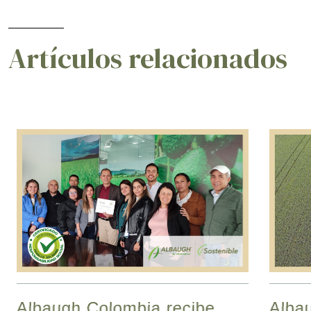
Artículos relacionados
Albaugh Colombia recibe
Albau