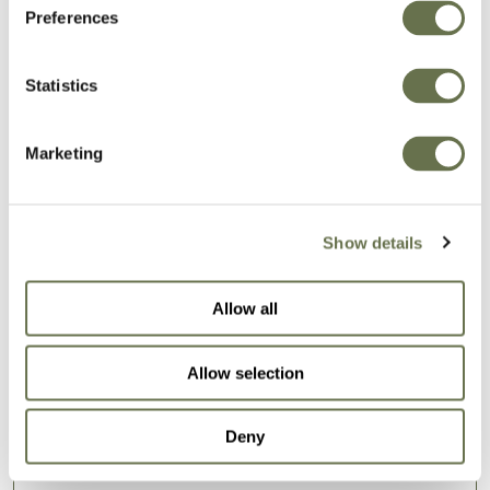
Preferences
Protección de cultivos
Statistics
en la que puede confiar
Marketing
Nuestra amplia cartera de fórmulas eficaces
Show details
ayudará a su cultivo a alcanzar todo su
potencial de rendimiento.
Allow all
Allow selection
NUESTRAS SOLUCIONES
Deny
Fungicidas