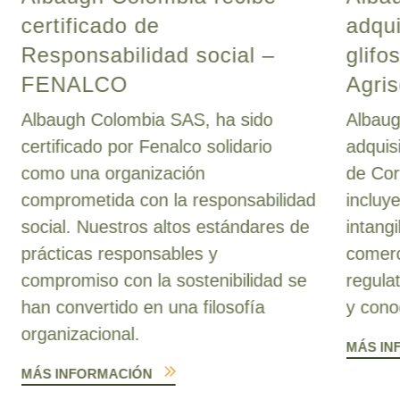
certificado de
adqui
Responsabilidad social –
glifo
FENALCO
Agris
Albaugh Colombia SAS, ha sido
Albaug
certificado por Fenalco solidario
adquis
como una organización
de Cor
comprometida con la responsabilidad
incluy
social. Nuestros altos estándares de
intang
prácticas responsables y
comerc
compromiso con la sostenibilidad se
regula
han convertido en una filosofía
y cono
organizacional.
MÁS IN
MÁS INFORMACIÓN